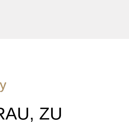
y
RAU, ZU